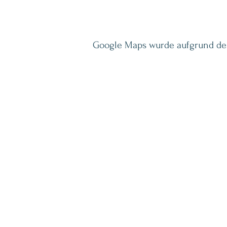
Google Maps wurde aufgrund der 
INSPIRATION LETTER
Neue Seminare, Coachin
Inspiration rund um Psy
Bewusstsein - direkt in I