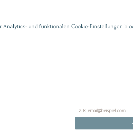
Analytics- und funktionalen Cookie-Einstellungen bloc
Vorname
*
g Angebote und
chologie und
E-Mail-Adresse
*
hr Postfach.
Ich möchte den Inspiratio