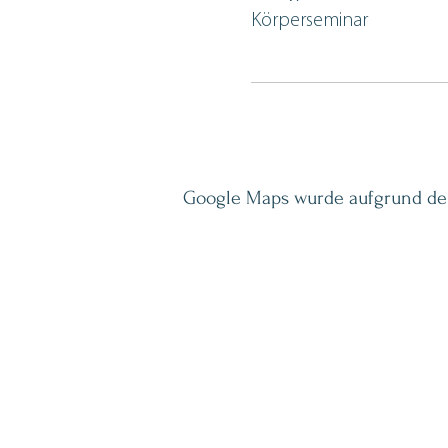
Körperseminar
Google Maps wurde aufgrund der 
INSPIRATION LETTER
Neue Seminare, Coachin
Inspiration rund um Psy