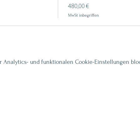
480,00 €
MwSt inbegriffen
Analytics- und funktionalen Cookie-Einstellungen bloc
Vorname
*
g Angebote und
chologie und
E-Mail-Adresse
*