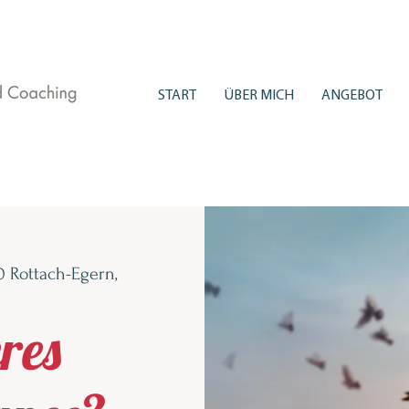
START
ÜBER MICH
ANGEBOT
0 Rottach-Egern,
res